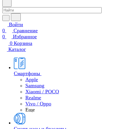
Войти
0
Сравнение
0
Избранное
0
Корзина
Каталог
Смартфоны
Apple
Samsung
Xiaomi / POCO
Realme
Vivo / Oppo
Еще
Смарт-часы и браслеты