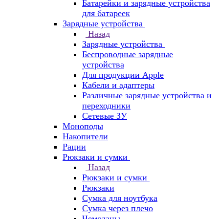
Батарейки и зарядные устройства
для батареек
Зарядные устройства
Назад
Зарядные устройства
Беспроводные зарядные
устройства
Для продукции Apple
Кабели и адаптеры
Различные зарядные устройства и
переходники
Сетевые ЗУ
Моноподы
Накопители
Рации
Рюкзаки и сумки
Назад
Рюкзаки и сумки
Рюкзаки
Сумка для ноутбука
Сумка через плечо
Чемоданы