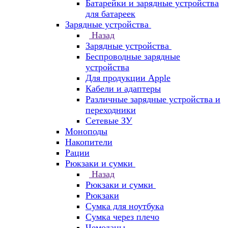
Батарейки и зарядные устройства
для батареек
Зарядные устройства
Назад
Зарядные устройства
Беспроводные зарядные
устройства
Для продукции Apple
Кабели и адаптеры
Различные зарядные устройства и
переходники
Сетевые ЗУ
Моноподы
Накопители
Рации
Рюкзаки и сумки
Назад
Рюкзаки и сумки
Рюкзаки
Сумка для ноутбука
Сумка через плечо
Чемоданы