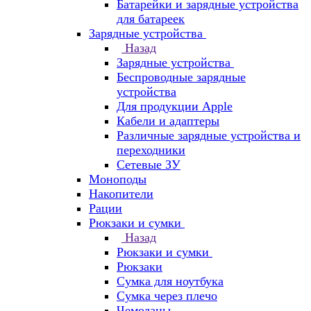
Батарейки и зарядные устройства
для батареек
Зарядные устройства
Назад
Зарядные устройства
Беспроводные зарядные
устройства
Для продукции Apple
Кабели и адаптеры
Различные зарядные устройства и
переходники
Сетевые ЗУ
Моноподы
Накопители
Рации
Рюкзаки и сумки
Назад
Рюкзаки и сумки
Рюкзаки
Сумка для ноутбука
Сумка через плечо
Чемоданы