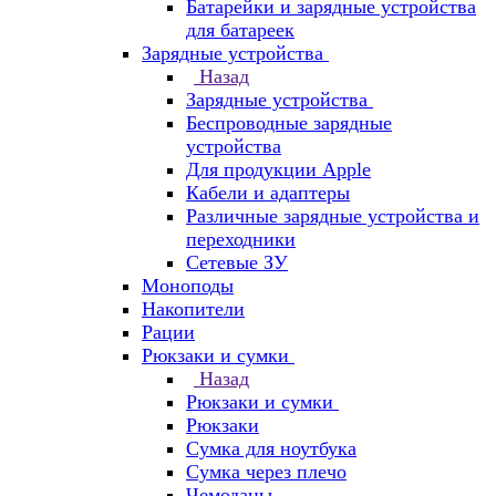
Батарейки и зарядные устройства
для батареек
Зарядные устройства
Назад
Зарядные устройства
Беспроводные зарядные
устройства
Для продукции Apple
Кабели и адаптеры
Различные зарядные устройства и
переходники
Сетевые ЗУ
Моноподы
Накопители
Рации
Рюкзаки и сумки
Назад
Рюкзаки и сумки
Рюкзаки
Сумка для ноутбука
Сумка через плечо
Чемоданы