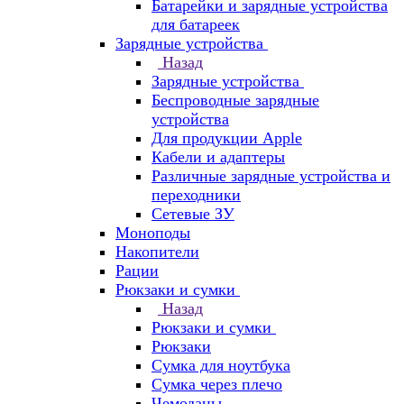
Батарейки и зарядные устройства
для батареек
Зарядные устройства
Назад
Зарядные устройства
Беспроводные зарядные
устройства
Для продукции Apple
Кабели и адаптеры
Различные зарядные устройства и
переходники
Сетевые ЗУ
Моноподы
Накопители
Рации
Рюкзаки и сумки
Назад
Рюкзаки и сумки
Рюкзаки
Сумка для ноутбука
Сумка через плечо
Чемоданы