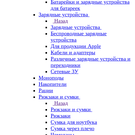
Батарейки и зарядные устройства
для батареек
Зарядные устройства
Назад
Зарядные устройства
Беспроводные зарядные
устройства
Для продукции Apple
Кабели и адаптеры
Различные зарядные устройства и
переходники
Сетевые ЗУ
Моноподы
Накопители
Рации
Рюкзаки и сумки
Назад
Рюкзаки и сумки
Рюкзаки
Сумка для ноутбука
Сумка через плечо
Чемоданы