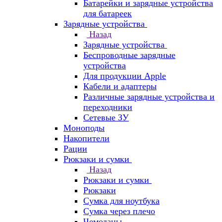
Батарейки и зарядные устройства
для батареек
Зарядные устройства
Назад
Зарядные устройства
Беспроводные зарядные
устройства
Для продукции Apple
Кабели и адаптеры
Различные зарядные устройства и
переходники
Сетевые ЗУ
Моноподы
Накопители
Рации
Рюкзаки и сумки
Назад
Рюкзаки и сумки
Рюкзаки
Сумка для ноутбука
Сумка через плечо
Чемоданы