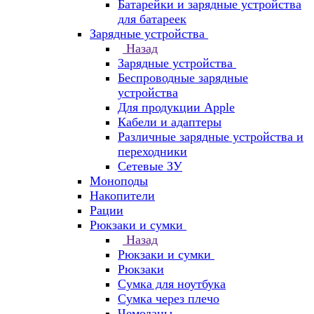
Батарейки и зарядные устройства
для батареек
Зарядные устройства
Назад
Зарядные устройства
Беспроводные зарядные
устройства
Для продукции Apple
Кабели и адаптеры
Различные зарядные устройства и
переходники
Сетевые ЗУ
Моноподы
Накопители
Рации
Рюкзаки и сумки
Назад
Рюкзаки и сумки
Рюкзаки
Сумка для ноутбука
Сумка через плечо
Чемоданы