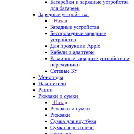
Батарейки и зарядные устройства
для батареек
Зарядные устройства
Назад
Зарядные устройства
Беспроводные зарядные
устройства
Для продукции Apple
Кабели и адаптеры
Различные зарядные устройства и
переходники
Сетевые ЗУ
Моноподы
Накопители
Рации
Рюкзаки и сумки
Назад
Рюкзаки и сумки
Рюкзаки
Сумка для ноутбука
Сумка через плечо
Чемоданы