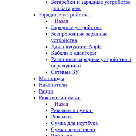
Батарейки и зарядные устройства
для батареек
Зарядные устройства
Назад
Зарядные устройства
Беспроводные зарядные
устройства
Для продукции Apple
Кабели и адаптеры
Различные зарядные устройства и
переходники
Сетевые ЗУ
Моноподы
Накопители
Рации
Рюкзаки и сумки
Назад
Рюкзаки и сумки
Рюкзаки
Сумка для ноутбука
Сумка через плечо
Чемоданы