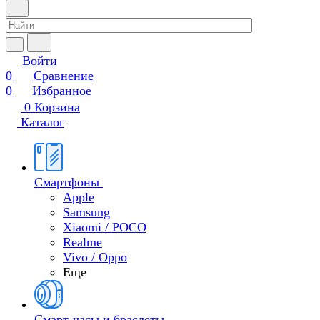
Войти
0
Сравнение
0
Избранное
0
Корзина
Каталог
Смартфоны
Apple
Samsung
Xiaomi / POCO
Realme
Vivo / Oppo
Еще
Смарт-часы и браслеты